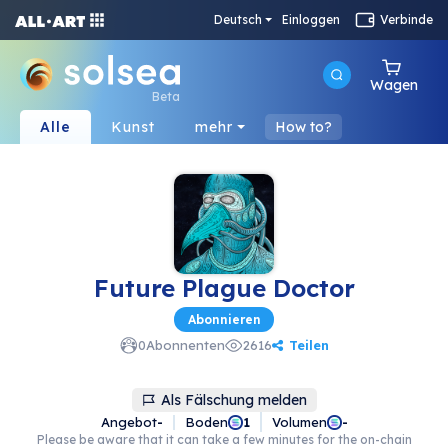
Deutsch
Einloggen
Verbinde
Wagen
Beta
Alle
Kunst
mehr
How to?
Future Plague Doctor
Abonnieren
Teilen
0
Abonnenten
2616
Als Fälschung melden
Angebot
-
Boden
Volumen
1
-
Please be aware that it can take a few minutes for the on-chain