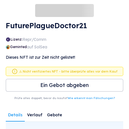
FuturePlagueDoctor21
Repr/Comm
Lizenz:
auf SolSea
Geminted
Dieses NFT ist zur Zeit nicht gelistet!
⚠️ Nicht verifiziertes NFT - bitte überprüfe alles vor dem Kauf
Ein Gebot abgeben
Prüfe alles doppelt, bevor du kaufst!
Wie erkennt man Fälschungen?
Details
Verlauf
Gebote