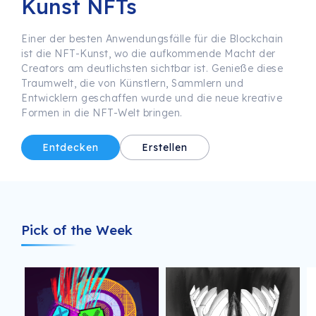
Kunst NFTs
Einer der besten Anwendungsfälle für die Blockchain
ist die NFT-Kunst, wo die aufkommende Macht der
Creators am deutlichsten sichtbar ist. Genieße diese
Traumwelt, die von Künstlern, Sammlern und
Entwicklern geschaffen wurde und die neue kreative
Formen in die NFT-Welt bringen.
FEATURED WORK
Entdecken
Erstellen
blue orbs
In blending of mediums cyanotype images invite you into
a myriad of captured ‘experiences through time and
Pick of the Week
movement’ set onto the surface of photosensitive paper.
Cyanotype is the earliest form of photography;[…] it’s the
same process from which early architectural blueprints
were made. My work is influenced by the natural world, as
well as created by light, duration, and the chemistry of
making a photographic print. This cyanotype nft collection