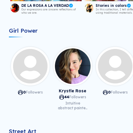
DE LA ROSA A LA VERDAD
Stories in colors
Our expressions are sincere reflections of
In this collection, I tell diff
who we are.
using traditional materials.
Girl Power
Krystle Rose
0
Followers
0
Followers
44
Followers
Intuitive
abstract painter,
illustrator and
NFT ad...
Street Art