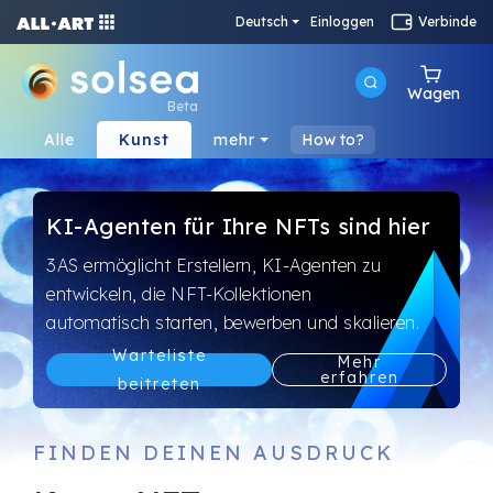
Deutsch
Einloggen
Verbinde
Wagen
Beta
Alle
Kunst
mehr
How to?
KI-Agenten für Ihre NFTs sind hier
3AS ermöglicht Erstellern, KI-Agenten zu
entwickeln, die NFT-Kollektionen
automatisch starten, bewerben und skalieren.
Warteliste
Mehr
erfahren
beitreten
FINDEN DEINEN AUSDRUCK