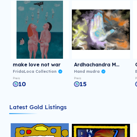
make love not war
Ardhachandra Mudra gif
FridaLoca Collection
Hand mudra
Preis
Preis
P
10
15
Latest Gold Listings