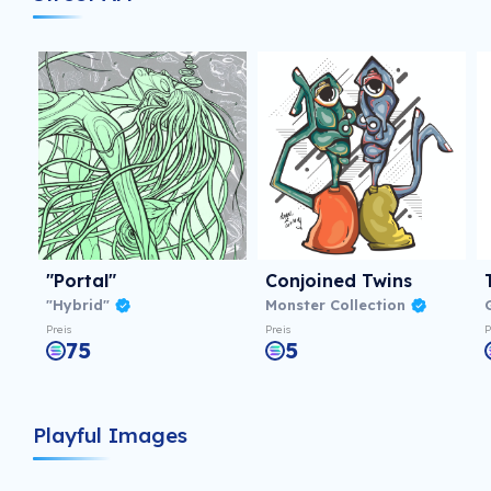
"Portal"
Conjoined Twins
"Hybrid"
Monster Collection
Preis
Preis
P
75
5
Playful Images