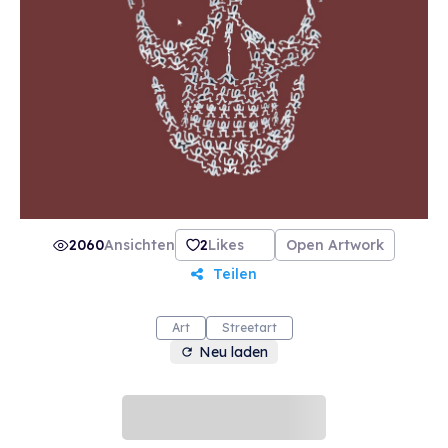
2060
Ansichten
2
Likes
Open Artwork
Teilen
Art
Streetart
Neu laden