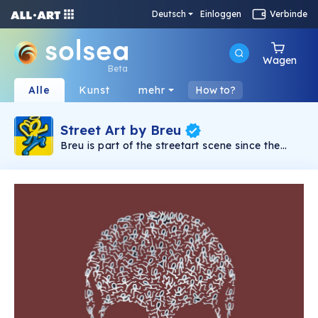
Deutsch
Einloggen
Verbinde
Wagen
Beta
Alle
Kunst
mehr
How to?
Street Art by Breu
Breu is part of the streetart scene since the
middle of the 80s. He worked around the world
and left all over his typical style. You can see
some of his work on Instagram, facebook and
his website pirminbreu.com