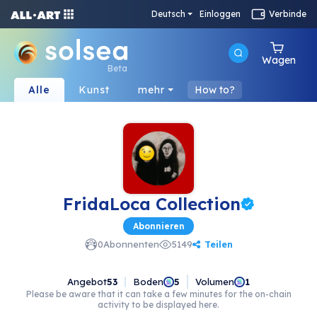
Deutsch
Einloggen
Verbinde
Wagen
Beta
Alle
Kunst
mehr
How to?
FridaLoca Collection
Abonnieren
Teilen
0
Abonnenten
5149
Angebot
53
Boden
Volumen
5
1
Please be aware that it can take a few minutes for the on-chain
activity to be displayed here.