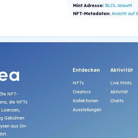
Mint Adresse:
3bJS...WawM
NFT-Metadaten:
Ansicht auf SolS
Entdecken
Aktivität
NFTs
Live Mints
Creators
Aktivität
ößte NFT-
Kollektionen
Charts
ana, die NFTs
Ausstellungen
 Lizenzen,
ing Gebühren
lysen aus On-
hrt.