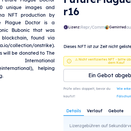
400 unique images and
r16
lana NFT production by
re Plague Doctor is a
Repr/Comm
au
Lizenz:
Geminted
onic Bubonic that was
blockchain, found via
io/collection/onstrike).
Dieses NFT ist zur Zeit nicht geliste
s will be donated to The
⚠️ Nicht verifiziertes NFT - bitte ü
ernational
dem Kauf
geinternational), helping
Ein Gebot abge
g.
Prüfe alles doppelt, bevor du
Wie erk
kaufst!
Fälschu
Details
Verlauf
Gebote
Lizenzgebühren auf Sekundärve