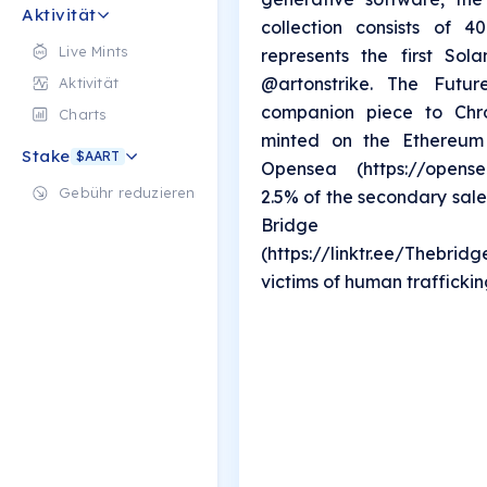
Aktivität
collection consists of 
Live Mints
represents the first So
@artonstrike. The Futu
Aktivität
companion piece to Chr
Charts
minted on the Ethereum 
Stake
$AART
Opensea (https://opensea.
Gebühr reduzieren
2.5% of the secondary sale
Bridge Int
(https://linktr.ee/Thebrid
victims of human traffickin