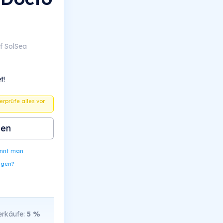
f SolSea
t!
berprüfe alles vor
ben
ennt man
ngen?
rkäufe:
5
%