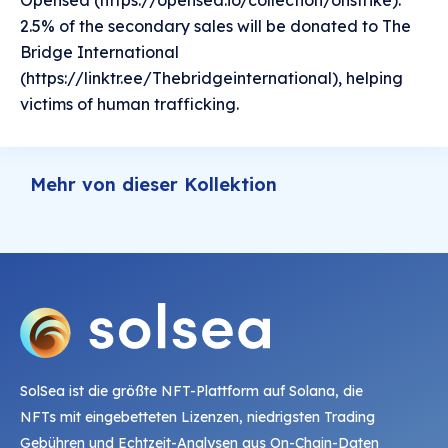
Opensea (https://opensea.io/collection/onstrike).
2.5% of the secondary sales will be donated to The
Bridge International
(https://linktr.ee/Thebridgeinternational), helping
victims of human trafficking.
Mehr von dieser Kollektion
SolSea ist die größte NFT-Plattform auf Solana, die
NFTs mit eingebetteten Lizenzen, niedrigsten Trading
Gebühren und Echtzeit-Analysen aus On-Chain-Daten