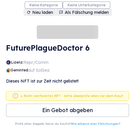
Keine Kategorie
Keine Unterkategorie
Neu laden
Als Fälschung melden
FuturePlagueDoctor 6
Repr/Comm
Lizenz:
auf SolSea
Geminted
Dieses NFT ist zur Zeit nicht gelistet!
⚠️ Nicht verifiziertes NFT - bitte überprüfe alles vor dem Kauf
Ein Gebot abgeben
Prüfe alles doppelt, bevor du kaufst!
Wie erkennt man Fälschungen?