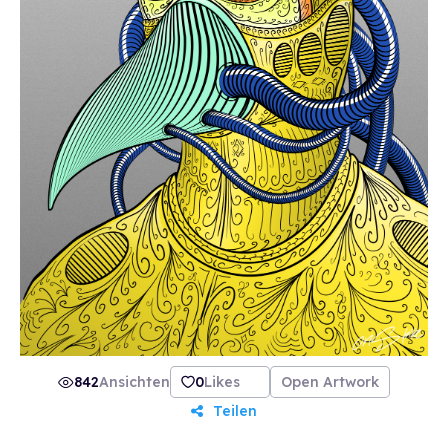
842
Ansichten
0
Likes
Open Artwork
Teilen