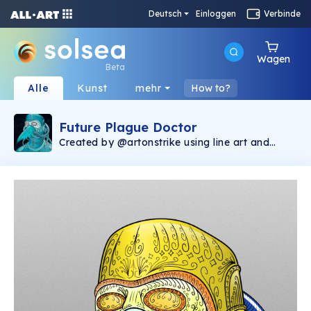
Deutsch
Einloggen
Verbinde
Wagen
Beta
Alle
Kunst
mehr
How to?
Future Plague Doctor
Created by @artonstrike using line art and
image generative software, the Future Plague
Doctor collection consists of 400 unique
images and represents the first Solana NFT
production by @artonstrike. The Future Plague
Doctor is a companion piece to Chronic
Bubonic that was minted on the Ethereum
blockchain, found via Opensea
(https://opensea.io/collection/onstrike). 2.5%
of the secondary sales will be donated to The
Bridge International
(https://linktr.ee/Thebridgeinternational),
helping victims of human trafficking.