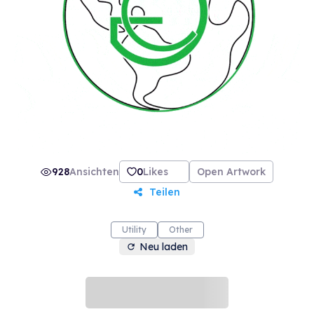
928
Ansichten
0
Likes
Open Artwork
Teilen
Utility
Other
Neu laden