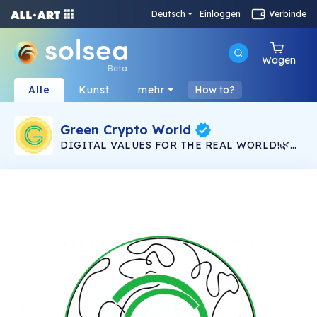
Deutsch
Einloggen
Verbinde
Wagen
Beta
Alle
Kunst
mehr
How to?
Green Crypto World
DIGITAL VALUES FOR THE REAL WORLD!🌿
Projects that will save our planet! Powered by
12 Holder PLUS -NFTs, 44 Holder-NFTs and 88
Member-NFTs.