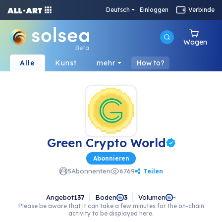
Deutsch
Einloggen
Verbinde
Wagen
Beta
Alle
Kunst
mehr
How to?
Green Crypto World
Abonnieren
Teilen
5
Abonnenten
6769
Angebot
137
Boden
Volumen
3
-
Please be aware that it can take a few minutes for the on-chain
activity to be displayed here.