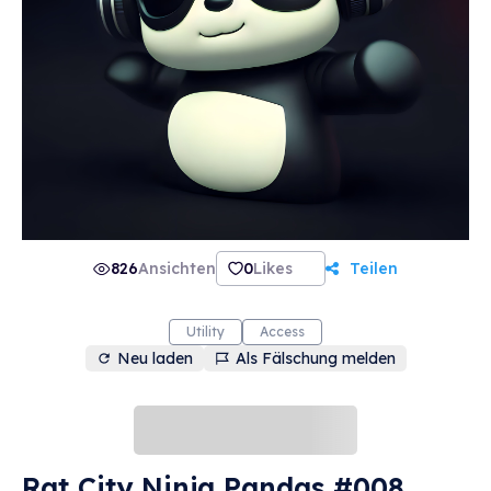
826
Ansichten
0
Likes
Teilen
Utility
Access
Neu laden
Als Fälschung melden
Rat City Ninja Pandas #008