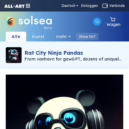
Deutsch
Einloggen
Verbinde
Wagen
Beta
Alle
Kunst
mehr
How to?
Rat City Ninja Pandas
From vanhavn for gawGPT, dozens of uniquely
generated Solana golden ticket utility NFTs