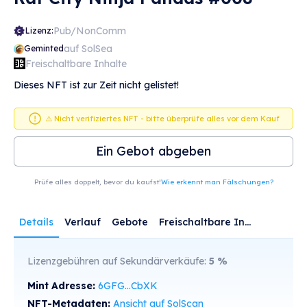
Pub/NonComm
Lizenz:
auf SolSea
Geminted
Freischaltbare Inhalte
Dieses NFT ist zur Zeit nicht gelistet!
⚠️ Nicht verifiziertes NFT - bitte überprüfe alles vor dem Kauf
Ein Gebot abgeben
Prüfe alles doppelt, bevor du kaufst!
Wie erkennt man Fälschungen?
Details
Verlauf
Gebote
Freischaltbare Inhalte
Lizenzgebühren auf Sekundärverkäufe:
5
%
Mint Adresse:
6GFG...CbXK
NFT-Metadaten:
Ansicht auf SolScan