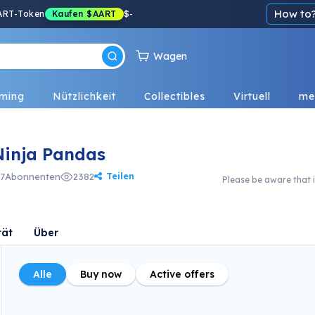
How to
ART-Token
Kaufen
$AART
$
-
Wagen
ming
Nützlichkeit
Collectibles
Virtuell
me
Ninja Pandas
Teilen
7
Abonnenten
2382
Please be aware that i
tät
Über
Alle
Buy now
Active offers