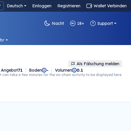
?
Deutsch
Einloggen
Registrieren
Wallet Verbinden
Nacht
18+
Support
hr
Als Fälschung melden
Angebot
71
Boden
-
Volumen
0.1
t can take a few minutes for the on-chain activity to be displayed here.