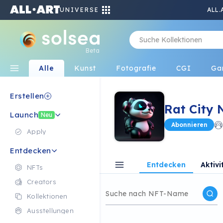
UNIVERSE
ALL.
Beta
Alle
Kunst
Fotografie
CGI
Ga
Erstellen
Rat City 
Launch
Neu
Abonnieren
Apply
Entdecken
Entdecken
Aktivi
NFTs
Creators
Kollektionen
Ausstellungen