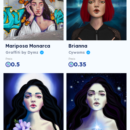
Mariposa Monarca
Brianna
Graffiti by Dymz
Cywoms
Preis
Preis
0.5
0.35