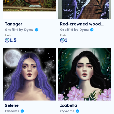
Tanager
Red-crowned woodpecker
Graffiti by Dymz
Graffiti by Dymz
Preis
Preis
1.5
1
Selene
Isabella
Cywoms
Cywoms