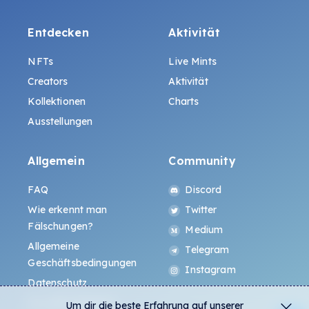
Entdecken
Aktivität
NFTs
Live Mints
Creators
Aktivität
Kollektionen
Charts
Ausstellungen
Allgemein
Community
FAQ
Discord
Wie erkennt man
Twitter
Fälschungen?
Medium
Allgemeine
Telegram
Geschäftsbedingungen
Instagram
Datenschutz
ALL.ART Protocol
Um dir die beste Erfahrung auf unserer