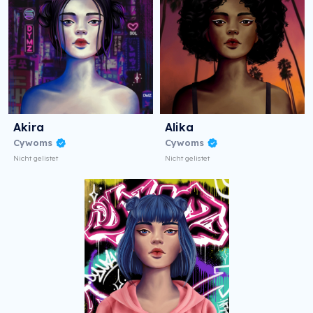
Akira
Alika
Cywoms
Cywoms
Nicht gelistet
Nicht gelistet