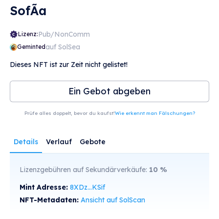
SofÃ­a
Pub/NonComm
Lizenz:
auf SolSea
Geminted
Dieses NFT ist zur Zeit nicht gelistet!
Ein Gebot abgeben
Prüfe alles doppelt, bevor du kaufst!
Wie erkennt man Fälschungen?
Details
Verlauf
Gebote
Lizenzgebühren auf Sekundärverkäufe:
10
%
Mint Adresse:
8XDz...KSif
NFT-Metadaten:
Ansicht auf SolScan