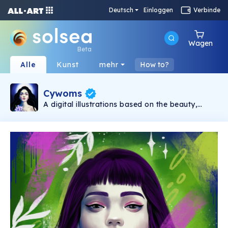
Deutsch
Einloggen
Verbinde
Wagen
Beta
Alle
Kunst
mehr
How to?
Cywoms
A digital illustrations based on the beauty,
diversity, strength and sensuality of womens.