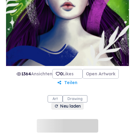
1364
Ansichten
0
Likes
Open Artwork
Teilen
Art
Drawing
Neu laden