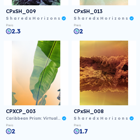
CPxSH_009
CPxSH_013
S h a r e d x H o r i z o n s
S h a r e d x H o r i z o n s
Preis
Preis
2.3
2
CPXCP_003
CPxSH_008
Caribbean Prism: Virtual NFT Exhibition
S h a r e d x H o r i z o n s
Preis
Preis
2
1.7