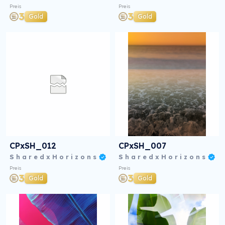
Preis
Preis
3
3
Gold
Gold
CPxSH_012
CPxSH_007
S h a r e d x H o r i z o n s
S h a r e d x H o r i z o n s
Preis
Preis
3
3
Gold
Gold