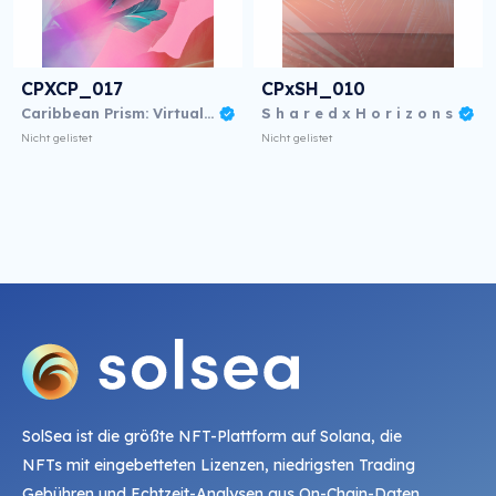
CPXCP_017
CPxSH_010
Caribbean Prism: Virtual NFT Exhibition
S h a r e d x H o r i z o n s
Nicht gelistet
Nicht gelistet
SolSea ist die größte NFT-Plattform auf Solana, die
NFTs mit eingebetteten Lizenzen, niedrigsten Trading
Gebühren und Echtzeit-Analysen aus On-Chain-Daten