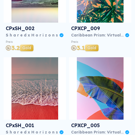
CPxSH_002
CPXCP_009
S h a r e d x H o r i z o n s
Caribbean Prism: Virtual NFT Exhibition
Preis
Preis
3.2
3.1
Gold
Gold
CPxSH_001
CPXCP_005
S h a r e d x H o r i z o n s
Caribbean Prism: Virtual NFT Exhibition