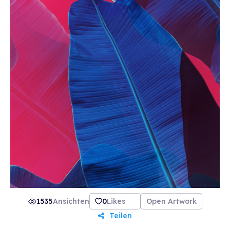
1535
Ansichten
0
Likes
Open Artwork
Teilen