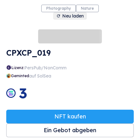
Photography
Nature
Neu laden
CPXCP_019
PersPub/NonComm
Lizenz:
auf SolSea
Geminted
3
NFT kaufen
Ein Gebot abgeben