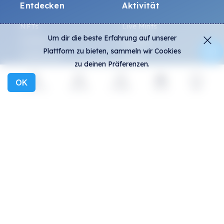
Entdecken
Aktivität
NFTs
Live Mints
Um dir die beste Erfahrung auf unserer
Creators
Aktivität
Plattform zu bieten, sammeln wir Cookies
Kollektionen
Charts
zu deinen Präferenzen.
Ausstellungen
OK
Entdecken
Aktivität
Erstellen
Social
mehr
Allgemein
Community
FAQ
Discord
Wie erkennt man
Twitter
Fälschungen?
Medium
Allgemeine
Telegram
Geschäftsbedingungen
Instagram
Datenschutz
ALL.ART Protocol