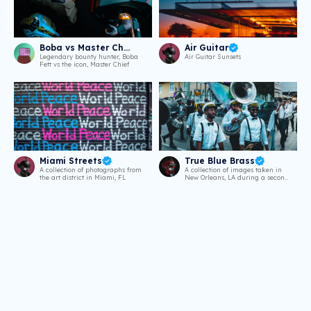
Boba vs Master Cheif
Air Guitar
Legendary bounty hunter, Boba
Air Guitar Sunsets
Fett vs the icon, Master Chief
Miami Streets
True Blue Brass
A collection of photographs from
A collection of images taken in
the art district in Miami, FL
New Orleans, LA during a second-
line parade throughout the
French Quarter.