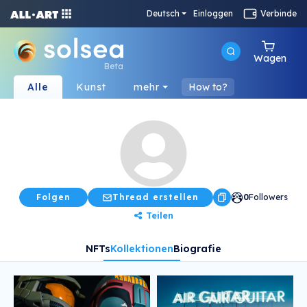
Deutsch
Einloggen
Verbinde
Wagen
Beta
Alle
Kunst
mehr
How to?
Folgen
Thread erstellen
0
Followers
Teilen
NFTs
Kollektionen
Biografie