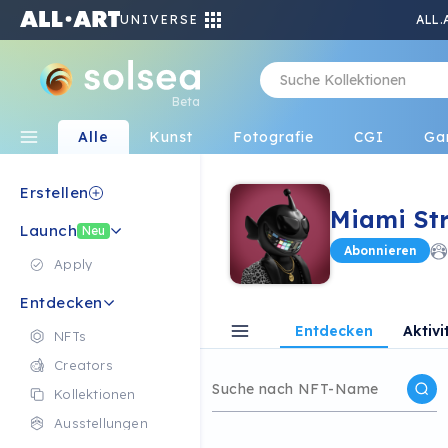
UNIVERSE
ALL.
Beta
Alle
Kunst
Fotografie
CGI
Ga
Erstellen
Miami Str
Launch
Neu
Abonnieren
Apply
Entdecken
Entdecken
Aktivi
NFTs
Creators
Kollektionen
Ausstellungen