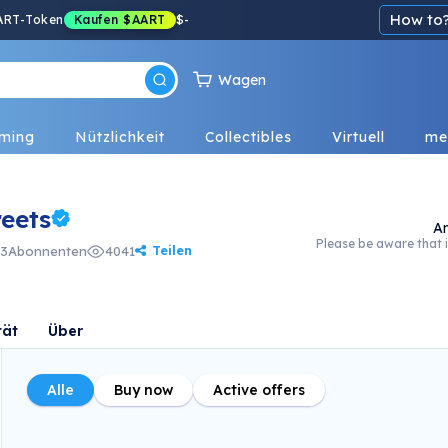
How to
ART-Token
Kaufen
$AART
$
-
Wagen
ming
Nützlichkeit
Collectibles
Virtuell
me
eets
A
Please be aware that i
Teilen
3
Abonnenten
4041
tät
Über
Alle
Buy now
Active offers