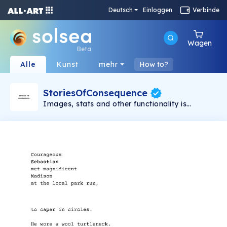
Deutsch
Einloggen
Verbinde
Wagen
Beta
Alle
Kunst
mehr
How to?
StoriesOfConsequence
Images, stats and other functionality is
intentionally omitted for others to speculate.
These stories are free to use in any way you
wish. Only 2,000 ever created, some stories will
never be told. Imagination will set you free.