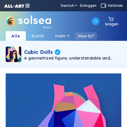
Deutsch
Einloggen
Verbinde
Wagen
Beta
Alle
Kunst
mehr
How to?
Cubic Dolls
A geometrized figure, understandable and
therefore synthesized in simple forms,
fundamental to fully understand reality, leaving
out the visible, breaking it down and bringing it
back to the canvas showing all its faces.