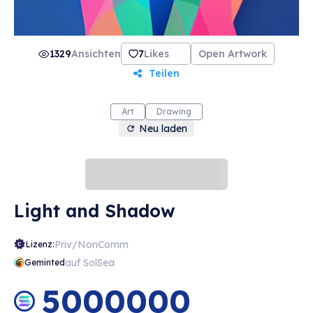
1329
Ansichten
7
Likes
Open Artwork
Teilen
Art
Drawing
Neu laden
Light and Shadow
Priv/NonComm
Lizenz:
auf SolSea
Geminted
5000000