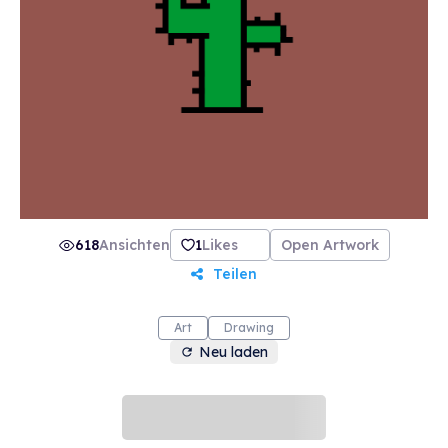
618
Ansichten
1
Likes
Open Artwork
Teilen
Art
Drawing
Neu laden