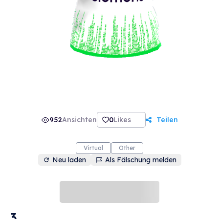
952
Ansichten
0
Likes
Teilen
Virtual
Other
Neu laden
Als Fälschung melden
3