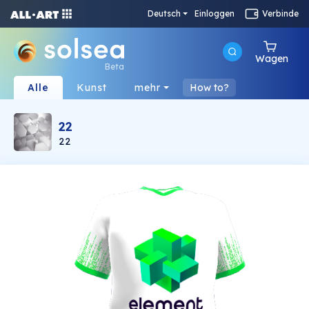
Deutsch
Einloggen
Verbinde
Wagen
Beta
Alle
Kunst
mehr
How to?
22
22