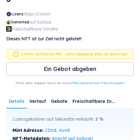
Repr/Comm
Lizenz:
auf SolSea
Geminted
Freischaltbare Inhalte
Dieses NFT ist zur Zeit nicht gelistet!
⚠️ Nicht verifiziertes NFT - bitte überprüfe alles vor dem Kauf
Ein Gebot abgeben
Prüfe alles doppelt, bevor du kaufst!
Wie erkennt man Fälschungen?
Details
Verlauf
Gebote
Freischaltbare Inhalte
Lizenzgebühren auf Sekundärverkäufe:
2
%
Mint Adresse:
JDnd...KvsR
NFT-Metadaten:
Ansicht auf SolScan