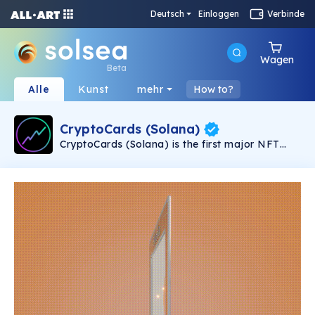
Deutsch
Einloggen
Verbinde
Wagen
Beta
Alle
Kunst
mehr
How to?
CryptoCards (Solana)
CryptoCards (Solana) is the first major NFT
collection of crypto trading cards that aims to
let people own NFT cards of their favourite
coins. Collect coin cards and trade them! Every
coin card is limited: Only 3 Bitcoin cards, 5
Solana cards, 7 Ethereum cards and 10 cards
of every other altcoin. No promises, no
roadmaps. Just cool collectable cards.