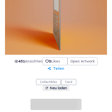
451
Ansichten
0
Likes
Open Artwork
Teilen
Collectibles
Card
Neu laden