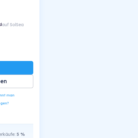
auf SolSea
d
ben
ennt man
ngen?
rkäufe:
5
%