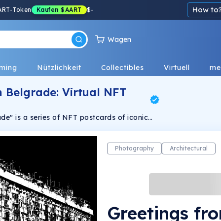
How to
ART-Token
Kaufen
$AART
$
-
Wagen
ming
Nützlichkeit
Collectibles
Virtuell
me
 Belgrade: Virtual NFT
de" is a series of NFT postcards of iconic
om Belgrade, Serbia.
Photography
Architectural
Greetings fr