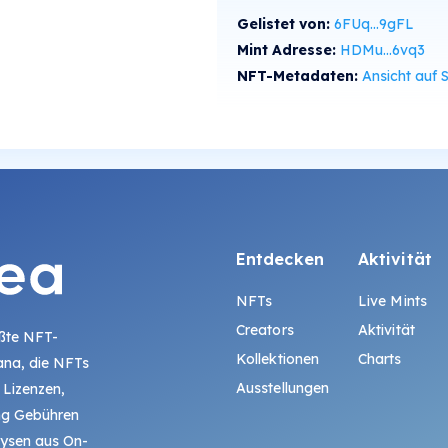
Gelistet von:
6FUq...9gFL
Mint Adresse:
HDMu...6vq3
NFT-Metadaten:
Ansicht auf SolS
Entdecken
Aktivität
NFTs
Live Mints
Creators
Aktivität
ößte NFT-
Kollektionen
Charts
ana, die NFTs
Ausstellungen
 Lizenzen,
ing Gebühren
lysen aus On-