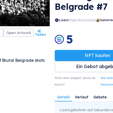
Belgrade #7
Pub/NonComm
Lizenz:
Geminte
Open Artwork
5
Teilen
NFT kaufen
of Brutal Belgrade shots
Ein Gebot abge
Prüfe alles doppelt, bevor du
Wie erk
kaufst!
Fälschu
Details
Verlauf
Gebote
Lizenzgebühren auf Sekundärve