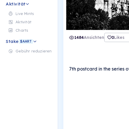
Aktivität
Live Mints
Aktivität
Charts
1484
Ansichten
0
Likes
Stake
$AART
Gebühr reduzieren
7th postcard in the series 