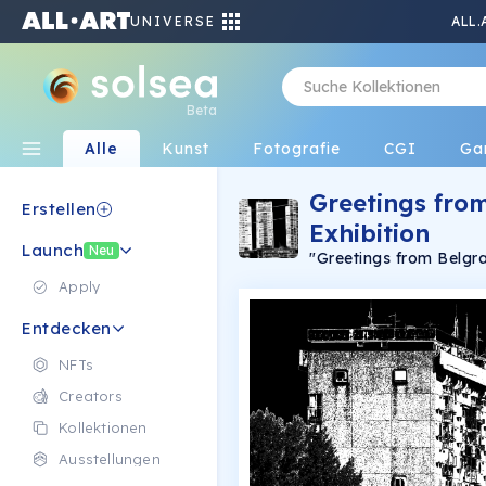
UNIVERSE
ALL.
Beta
Alle
Kunst
Fotografie
CGI
Ga
Greetings from
Erstellen
Exhibition
Launch
Neu
"Greetings from Belgra
brutalist landmarks fr
Apply
Entdecken
NFTs
Creators
Kollektionen
Ausstellungen