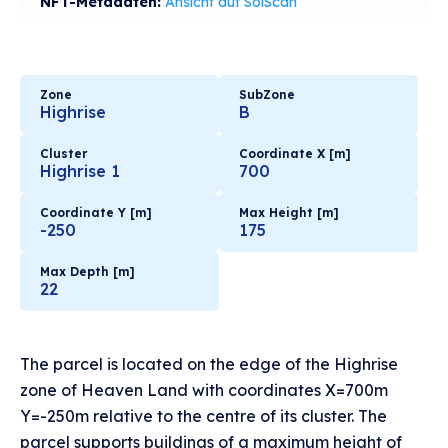
NFT-Metadaten:
Ansicht auf SolScan
Zone
SubZone
Highrise
B
Cluster
Coordinate X [m]
Highrise 1
700
Coordinate Y [m]
Max Height [m]
-250
175
Max Depth [m]
22
The parcel is located on the edge of the Highrise
zone of Heaven Land with coordinates X=700m
Y=-250m relative to the centre of its cluster. The
parcel supports buildings of a maximum height of