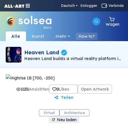
Deutsch
Einloggen
Verbinde
Wagen
Beta
Alle
Kunst
mehr
How to?
Heaven Land
Heaven Land builds a virtual reality platform in
which users can experience, improve and
monetize their assets.
1131
Ansichten
0
Likes
Open Artwork
Teilen
Virtual
Architecture
Neu laden