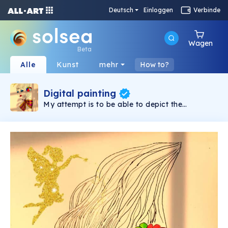
Deutsch
Einloggen
Verbinde
Wagen
Beta
Alle
Kunst
mehr
How to?
Digital painting
My attempt is to be able to depict the
creativity of my mind