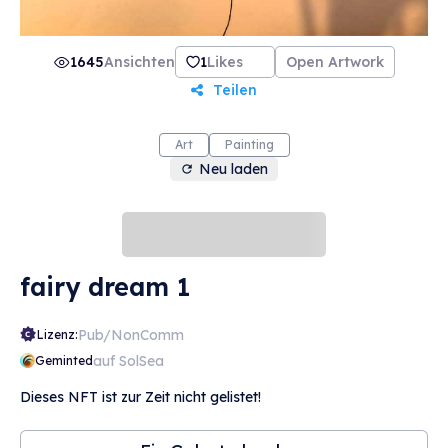
1645
Ansichten
1
Likes
Open Artwork
Teilen
Art
Painting
Neu laden
fairy dream 1
Pub/NonComm
Lizenz:
auf SolSea
Geminted
Dieses NFT ist zur Zeit nicht gelistet!