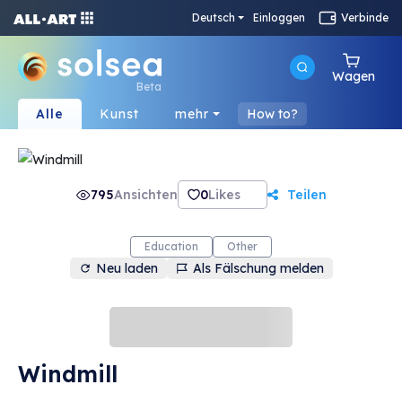
Deutsch
Einloggen
Verbinde
Wagen
Beta
Alle
Kunst
mehr
How to?
795
Ansichten
0
Likes
Teilen
Education
Other
Neu laden
Als Fälschung melden
Windmill