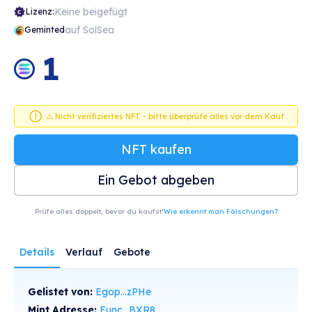
Keine beigefügt
Lizenz:
auf SolSea
Geminted
1
⚠️ Nicht verifiziertes NFT - bitte überprüfe alles vor dem Kauf
NFT kaufen
Ein Gebot abgeben
Prüfe alles doppelt, bevor du kaufst!
Wie erkennt man Fälschungen?
Details
Verlauf
Gebote
Gelistet von:
Egop...zPHe
Mint Adresse:
Func...BXR8