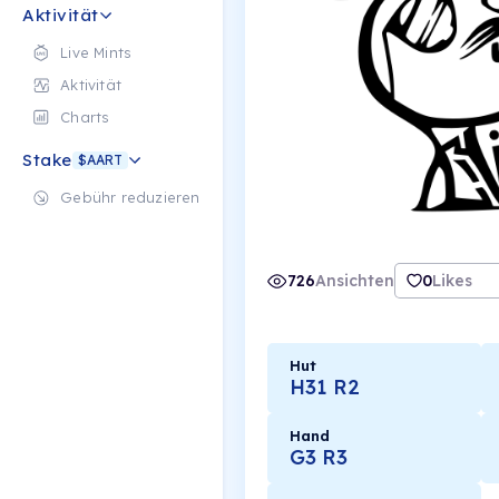
Aktivität
Live Mints
Aktivität
Charts
Stake
$AART
Gebühr reduzieren
726
Ansichten
0
Likes
Hut
H31 R2
Hand
G3 R3