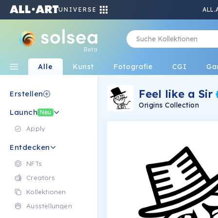
UNIVERSE
ALL.
Beta
Alle
Kunst
Fotografie
CGI
Ga
Feel like a Sir
Erstellen
Origins Collection
Launch
Neu
Apply
Entdecken
NFTs
Creators
Kollektionen
Ausstellungen