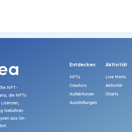
Entdecken
Aktivität
NFTs
Live Mints
Creators
Aktivität
ößte NFT-
Kollektionen
Charts
ana, die NFTs
Ausstellungen
 Lizenzen,
ing Gebühren
lysen aus On-
hrt.