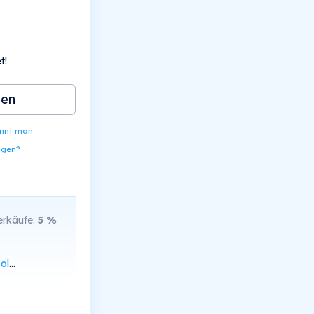
t!
ben
ennt man
ngen?
rkäufe:
5
%
can