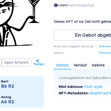
Keine beigefügt
Lizenz:
Dieses NFT ist zur Zeit nicht geliste
Ein Gebot abge
Prüfe alles doppelt, bevor du
Wie erk
kaufst!
Fälschu
Open Artwork
Teilen
Details
Verlauf
Gebote
Lizenzgebühren auf Sekundärve
Bart
B6 R2
Mint Adresse:
F1a7...KyXr
NFT-Metadaten:
Ansicht auf SolS
Anzug
A6 R2