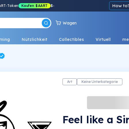
How to
ART-Token
Kaufen
$AART
$
-
Wagen
ming
Nützlichkeit
Collectibles
Virtuell
me
Art
Keine Unterkategorie
Feel like a S