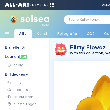
UNIVERSE
ALL.
Beta
Alle
Kunst
Fotografie
CGI
Ga
Flirty Flowaz
Erstellen
With this collection, 
Launch
with some flirty takes
Neu
laughs and bring the vi
a fun way.
Apply
Entdecken
NFTs
Creators
Kollektionen
Ausstellungen