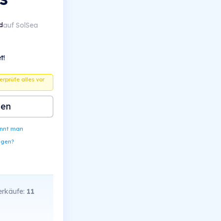
auf SolSea
d
t!
berprüfe alles vor
ben
ennt man
ngen?
rkäufe:
11