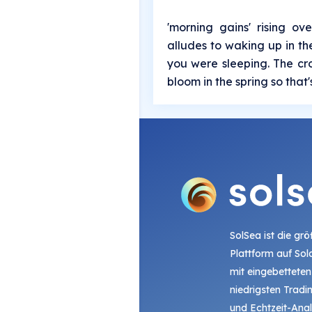
'morning gains' rising ov
alludes to waking up in th
you were sleeping. The croc
bloom in the spring so that's
SolSea ist die gr
Plattform auf Sol
mit eingebetteten
niedrigsten Trad
und Echtzeit-Ana