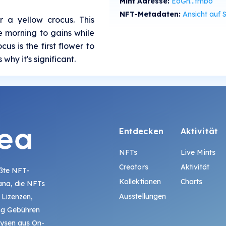
Mint Adresse:
EoGn...fmbo
NFT-Metadaten:
Ansicht auf SolS
er a yellow crocus. This
e morning to gains while
us is the first flower to
 why it's significant.
Entdecken
Aktivität
NFTs
Live Mints
Creators
Aktivität
ößte NFT-
Kollektionen
Charts
ana, die NFTs
Ausstellungen
 Lizenzen,
ing Gebühren
lysen aus On-