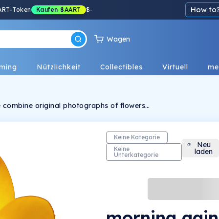
How to
ART-Token
Kaufen
$AART
$
-
Wagen
ming
Nützlichkeit
Collectibles
Virtuell
me
we combine original photographs of flowers
 on crypto slang. These are intended to bring
brant energy of the flowers into the matrix in
Keine Kategorie
Neu
Keine
laden
Unterkategorie
morning gain