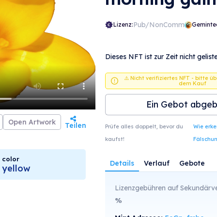
Pub/NonComm
Lizenz:
Geminte
Dieses NFT ist zur Zeit nicht geliste
⚠️ Nicht verifiziertes NFT - bitte ü
dem Kauf
Ein Gebot abge
Open Artwork
Teilen
Prüfe alles doppelt, bevor du
Wie erk
kaufst!
Fälschu
color
Details
Verlauf
Gebote
yellow
Lizenzgebühren auf Sekundärve
%