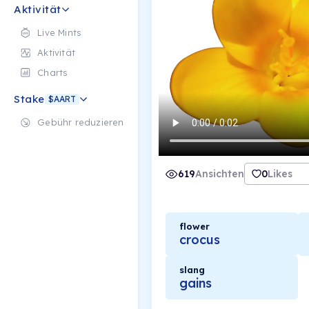
Aktivität
Live Mints
Aktivität
Charts
Stake
$AART
Gebühr reduzieren
619
Ansichten
0
Likes
flower
crocus
slang
gains