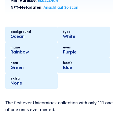
Mint Adresse:
Eku3...L4dR
NFT-Metadaten:
Ansicht auf SolScan
background
type
Ocean
White
mane
eyes
Rainbow
Purple
horn
hoofs
Green
Blue
extra
None
The first ever Unicorniack collection with only 111 one
of one units ever minted.