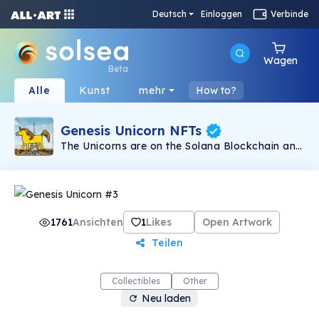
Deutsch
Einloggen
Verbinde
Wagen
Beta
Alle
Kunst
mehr
How to?
Genesis Unicorn NFTs
The Unicorns are on the Solana Blockchain and
they are way too cute! Solana Genesis Unicorns
are the first of 3 collections from the
Unicorniacks. They are 111 randomly generated
kid friendly Unicorns hanging around on the
Solana Blockchain. Learn more at
https://unicorniacks.com/genesis/
1761
Ansichten
1
Likes
Open Artwork
Teilen
Collectibles
Other
Neu laden