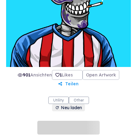
901
Ansichten
1
Likes
Open Artwork
Teilen
Utility
Other
Neu laden