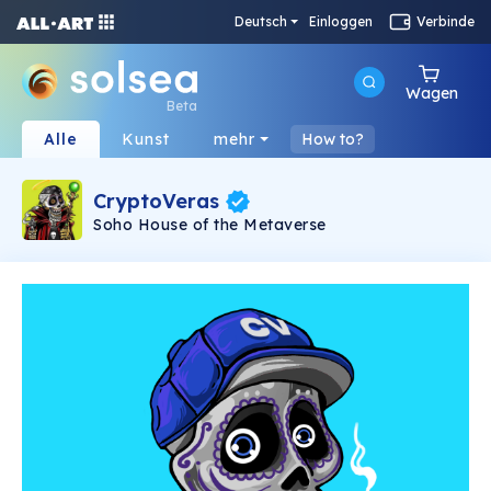
Deutsch
Einloggen
Verbinde
Wagen
Beta
Alle
Kunst
mehr
How to?
CryptoVeras
Soho House of the Metaverse