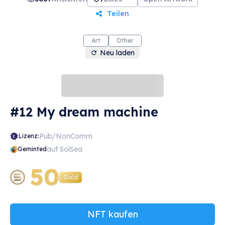
Teilen
Art
Other
Neu laden
#12 My dream machine
Pub/NonComm
Lizenz:
auf SolSea
Geminted
50
Gold
NFT kaufen