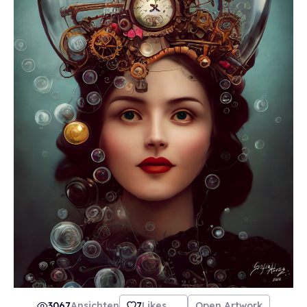
3067
Ansichten
7
Likes
Open Artwork