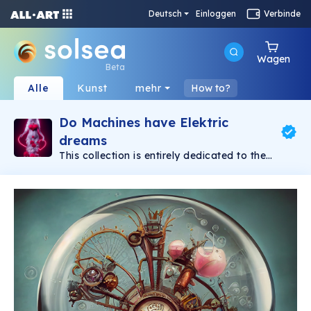
Deutsch
Einloggen
Verbinde
Wagen
Beta
Alle
Kunst
mehr
How to?
Do Machines have Elektric
dreams
This collection is entirely dedicated to the
exponentially growing creative process of AI.
Less and less the images produced need some
human treatment. Over time we will see the
evolution of the use of human prompts that
allow us to achieve perfection.