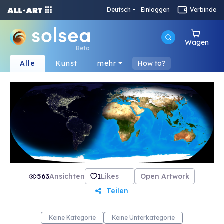
Deutsch
Einloggen
Verbinde
Wagen
Beta
Alle
Kunst
mehr
How to?
563
Ansichten
1
Likes
Open Artwork
Teilen
Keine Kategorie
Keine Unterkategorie