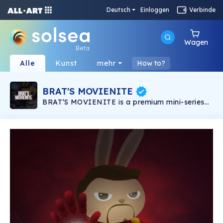
Deutsch
Einloggen
Verbinde
Wagen
Beta
Alle
Kunst
mehr
How to?
BRAT'S MOVIENITE
BRAT‘S MOVIENITE is a premium mini-series
digitally hand-drawn by JSKJ (Jones Shi Kang
Jun 石康鈞). Limited to 8 unique pieces, they
are inspired by reminiscence of iconic movies
since his childhood. The Artist expressed his
memories through BRAT, the bunny who
morphed into different characters in various
realms.