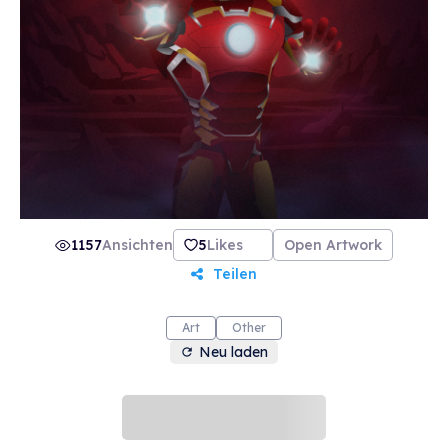
1157
Ansichten
5
Likes
Open Artwork
Teilen
Art
Other
Neu laden