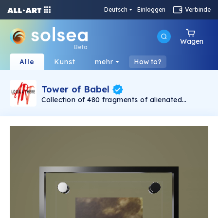
Deutsch
Einloggen
Verbinde
Wagen
Beta
Alle
Kunst
mehr
How to?
Tower of Babel
Collection of 480 fragments of alienated
painting „Tower of Babel". This painting by
Rudolf Reither is an alienation of the original by
Pieter Bruegel the elder, hosted in the
Kunsthistorisches Museum, Vienna. The tower
serves as a symbol of the upside-down world,
the arrogance and inadequacy of human
activity. By adding the twist of the Gasometer
in Vienna and a ship burning, it takes it into the
21th century and reminds on today's relevance
of the original.