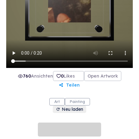
760
Ansichten
0
Likes
Open Artwork
Teilen
Art
Painting
Neu laden