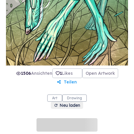
1506
Ansichten
1
Likes
Open Artwork
Teilen
Art
Drawing
Neu laden