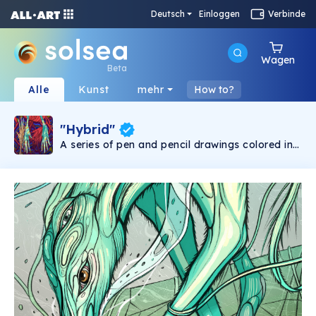
Deutsch
Einloggen
Verbinde
Wagen
Beta
Alle
Kunst
mehr
How to?
"Hybrid"
A series of pen and pencil drawings colored in
photoshop.