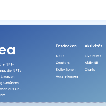
Entdecken
Aktivität
NFTs
Live Mints
Creators
Aktivität
ößte NFT-
Kollektionen
Charts
ana, die NFTs
Ausstellungen
 Lizenzen,
ing Gebühren
lysen aus On-
hrt.