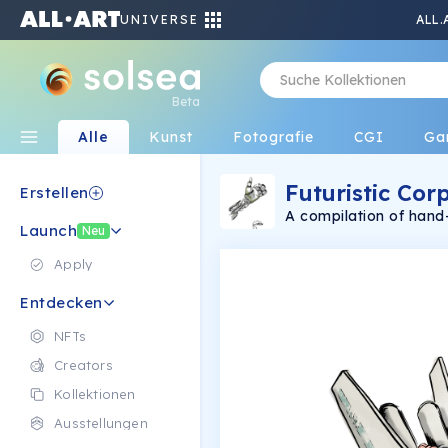
UNIVERSE
ALL.
Beta
Alle
Kunst
Fotografie
CGI
Ga
Futuristic Cor
Erstellen
A compilation of hand-
Launch
explore the futuristic 
Neu
TikTok, Instagram & T
Apply
Entdecken
NFTs
Creators
Kollektionen
Ausstellungen