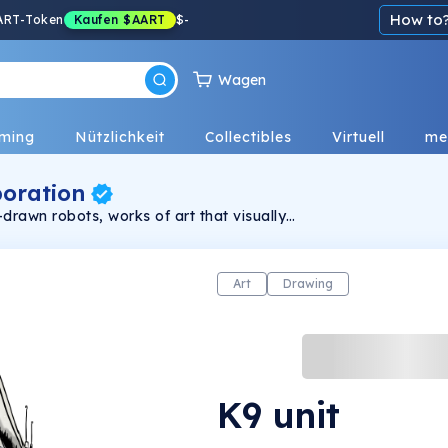
How to
ART-Token
Kaufen
$AART
$
-
Wagen
ming
Nützlichkeit
Collectibles
Virtuell
me
poration
drawn robots, works of art that visually
representation of each era. Create and enjoy.
witter: @scratchkaos
Art
Drawing
K9 unit