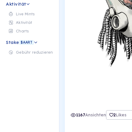
Aktivität
Live Mints
Aktivität
Charts
Stake
$AART
Gebühr reduzieren
1167
Ansichten
2
Likes