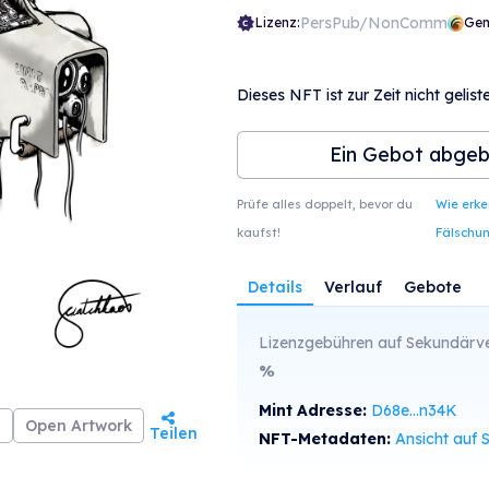
PersPub/NonComm
Lizenz:
Gem
Dieses NFT ist zur Zeit nicht geliste
Ein Gebot abge
Prüfe alles doppelt, bevor du
Wie erk
kaufst!
Fälschu
Details
Verlauf
Gebote
Lizenzgebühren auf Sekundärve
%
Mint Adresse:
D68e...n34K
Open Artwork
Teilen
NFT-Metadaten:
Ansicht auf SolS