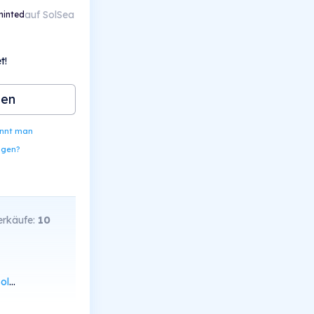
auf SolSea
inted
t!
ben
ennt man
ngen?
rkäufe:
10
can