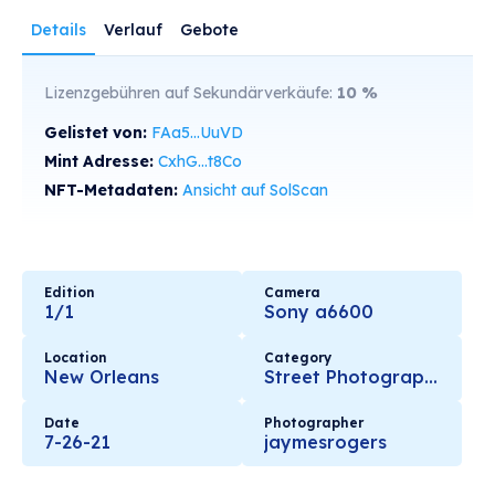
Details
Verlauf
Gebote
Lizenzgebühren auf Sekundärverkäufe:
10
%
Gelistet von:
FAa5...UuVD
Mint Adresse:
CxhG...t8Co
NFT-Metadaten:
Ansicht auf SolScan
Edition
Camera
1/1
Sony a6600
Location
Category
New Orleans
Street Photography
Date
Photographer
7-26-21
jaymesrogers