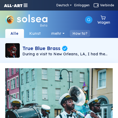
Deutsch
Einloggen
Verbinde
Wagen
Beta
Alle
Kunst
mehr
How to?
True Blue Brass
During a visit to New Orleans, LA, I had the
opportunity to march throughout the French
Quarter in a second-line parade. The
experience was unlike any other. These images
capture the brass band who led the way as
they captivated everyone who could hear with
their talent and charisma.