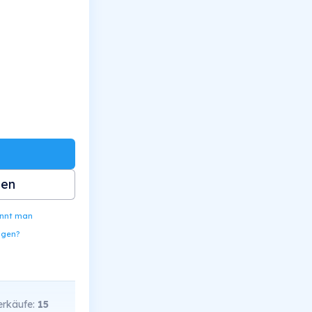
ben
ennt man
ngen?
rkäufe:
15