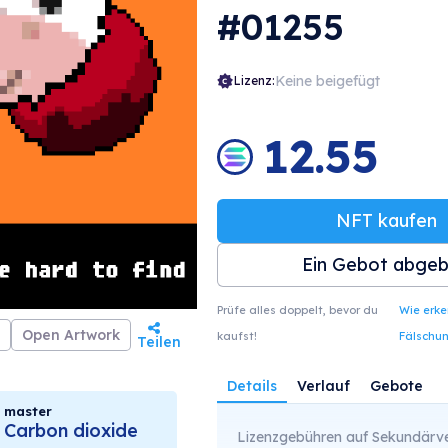
#01255
Keine beigefügt
Lizenz:
12.55
NFT kaufen
Ein Gebot abge
Prüfe alles doppelt, bevor du
Wie erk
Open Artwork
kaufst!
Fälschu
Teilen
Details
Verlauf
Gebote
master
Carbon dioxide
Lizenzgebühren auf Sekundärve