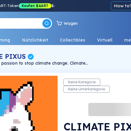
How to
ART-Token
Kaufen
$AART
$
-
Wagen
ming
Nützlichkeit
Collectibles
Virtuell
me
E PIXUS
passion to stop climate change. Climate
ixus Metaverse and supports from the income
ays for future, WWF and stop climate change
lanet B. Act now.
Keine Kategorie
Keine Unterkategorie
CLIMATE PI