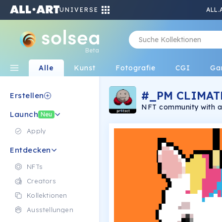
UNIVERSE
ALL.
Beta
Alle
Kunst
Fotografie
CGI
Ga
#_PM CLIMAT
Erstellen
NFT community with a 
Launch
Pixus is part of the P
Neu
of the collection frid
projects. There is no p
Apply
Entdecken
NFTs
Creators
Kollektionen
Ausstellungen