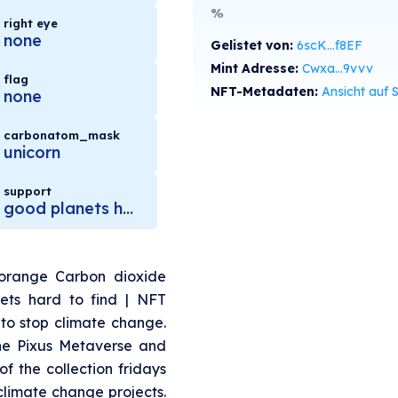
%
right eye
none
Gelistet von:
6scK...f8EF
Mint Adresse:
Cwxa...9vvv
flag
NFT-Metadaten:
Ansicht auf SolS
none
carbonatom_mask
unicorn
support
good planets hard to find
orange Carbon dioxide
ets hard to find | NFT
to stop climate change.
the Pixus Metaverse and
f the collection fridays
climate change projects.