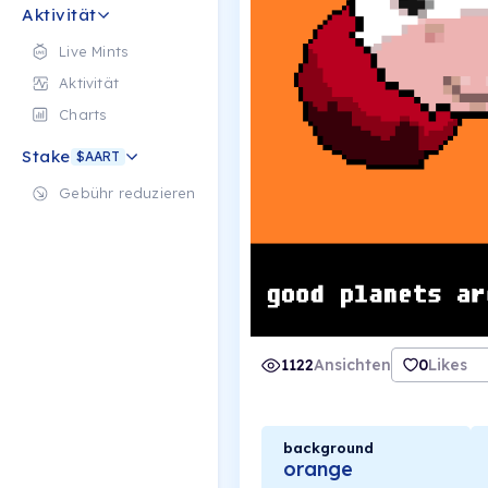
Aktivität
Live Mints
Aktivität
Charts
Stake
$AART
Gebühr reduzieren
1122
Ansichten
0
Likes
background
orange