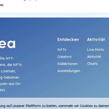
ow.
Entdecken
Aktivität
NFTs
Live Mints
Creators
Aktivität
ößte NFT-
Kollektionen
Charts
ana, die NFTs
Ausstellungen
 Lizenzen,
ing Gebühren
lysen aus On-
hrt.
ung auf unserer Plattform zu bieten, sammeln wir Cookies zu deinen