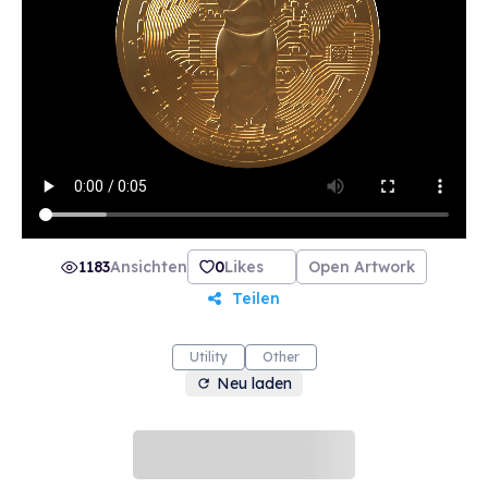
1183
Ansichten
0
Likes
Open Artwork
Teilen
Utility
Other
Neu laden