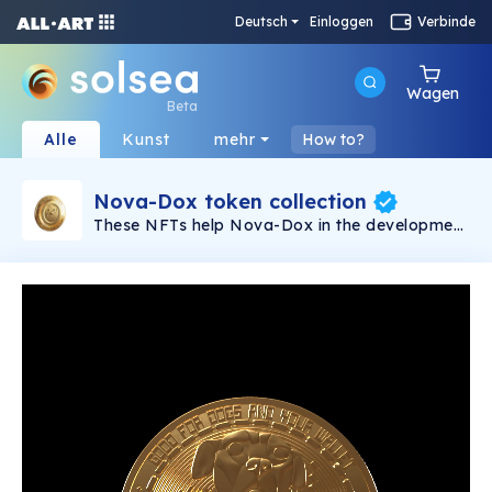
Deutsch
Einloggen
Verbinde
Wagen
Beta
Alle
Kunst
mehr
How to?
Nova-Dox token collection
These NFTs help Nova-Dox in the development
of its own unique crypto token, backed by
advanced trading software. Visit our website
for more information on how you can be
rewarded up to 33 times your initial investment
(counted in USD at the moment of purchase)
once the crypto token is launched:
https://www.nova-dox.com 1-9 token NFTs =
10x rewards 10-99 token NFTs = 20x rewards
100 or more token NFTs = 33x rewards