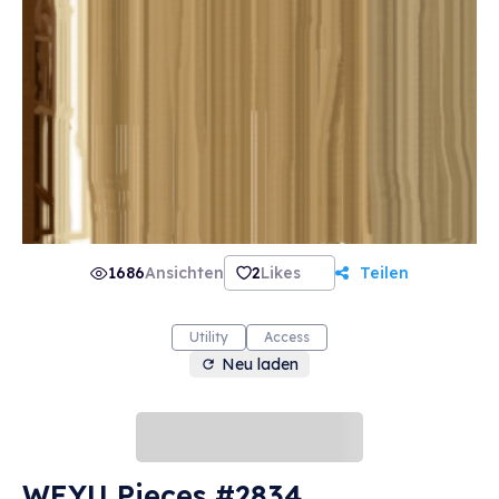
1686
Ansichten
2
Likes
Teilen
Utility
Access
Neu laden
WEYU Pieces #2834