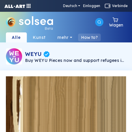
Deutsch
Einloggen
Verbinde
Wagen
Beta
Alle
Kunst
mehr
How to?
WEYU
Buy WEYU Pieces now and support refugees in
need