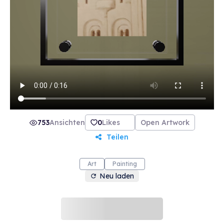
753
Ansichten
0
Likes
Open Artwork
Teilen
Art
Painting
Neu laden