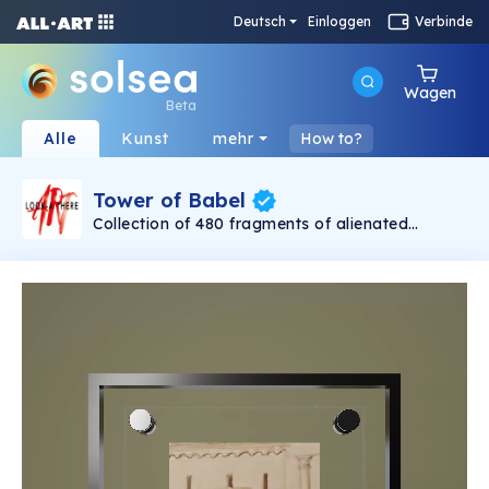
Deutsch
Einloggen
Verbinde
Wagen
Beta
Alle
Kunst
mehr
How to?
Tower of Babel
Collection of 480 fragments of alienated
painting „Tower of Babel". This painting by
Rudolf Reither is an alienation of the original by
Pieter Bruegel the elder, hosted in the
Kunsthistorisches Museum, Vienna. The tower
serves as a symbol of the upside-down world,
the arrogance and inadequacy of human
activity. By adding the twist of the Gasometer
in Vienna and a ship burning, it takes it into the
21th century and reminds on today's relevance
of the original.