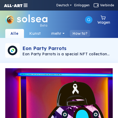
Deutsch
Einloggen
Verbinde
Wagen
Beta
Alle
Kunst
mehr
How to?
Eon Party Parrots
Eon Party Parrots is a special NFT collection
launched by Eon to celebrate Lung Cancer
Awareness Month. Eon is giving out these NFTs
to people who are bringing real change in
capturing lung cancer early. Learn more at
www.eonhealth.com or follow us on social at
Linkedin:
https://www.linkedin.com/company/eonhealth/
Twitter: https://twitter.com/eonhealth