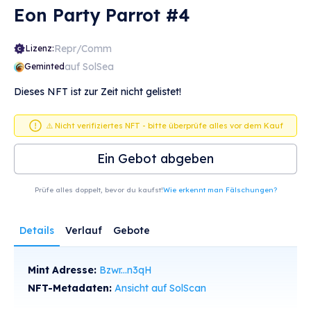
Eon Party Parrot #4
Repr/Comm
Lizenz:
auf SolSea
Geminted
Dieses NFT ist zur Zeit nicht gelistet!
⚠️ Nicht verifiziertes NFT - bitte überprüfe alles vor dem Kauf
Ein Gebot abgeben
Prüfe alles doppelt, bevor du kaufst!
Wie erkennt man Fälschungen?
Details
Verlauf
Gebote
Mint Adresse:
Bzwr...n3qH
NFT-Metadaten:
Ansicht auf SolScan