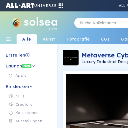
UNIVERSE
ALL.
Beta
Alle
Kunst
Fotografie
CGI
Ga
Metaverse Cy
Erstellen
Luxury Industrial Desi
Launch
London, England
Neu
Apply
Entdecken
NFTs
Creators
Kollektionen
Ausstellungen