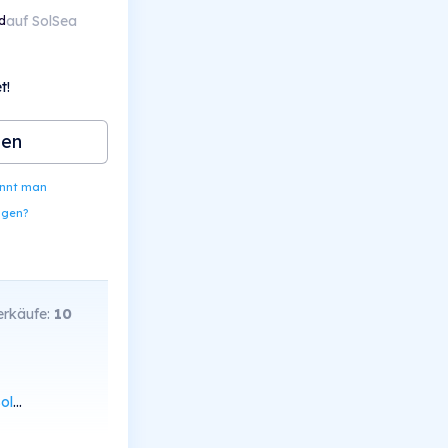
auf SolSea
d
t!
ben
ennt man
ngen?
rkäufe:
10
can