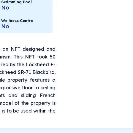
Swimming Pool
No
Wellness Centre
No
is an NFT designed and
rism. This NFT took 50
pired by the Lockheed F-
ckheed SR-71 Blackbird.
file property features a
pansive floor to ceiling
hts and sliding French
model of the property is
 is to be used within the