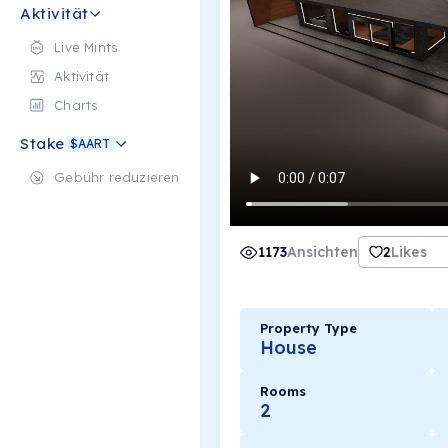
Aktivität
Live Mints
Aktivität
Charts
Stake
$AART
Gebühr reduzieren
1173
Ansichten
2
Likes
Property Type
House
Rooms
2