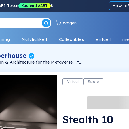
How to
ART-Token
Kaufen
$AART
$
-
Wagen
ming
Nützlichkeit
Collectibles
Virtuell
me
berhouse
gn & Architecture for the Metaverse. 📍
Virtual
Estate
Stealth 10