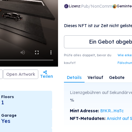
Pub/NonComm
Lizenz:
Geminte
Dieses NFT ist zur Zeit nicht geliste
Ein Gebot abge
Prüfe alles doppelt, bevor du
Wie erk
kaufst!
Fälschu
Open Artwork
Teilen
Details
Verlauf
Gebote
Lizenzgebühren auf Sekundärve
Floors
%
1
Mint Adresse:
BtKR...HaTc
Garage
NFT-Metadaten:
Ansicht auf SolS
Yes