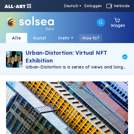
Deutsch
Einloggen
Verbinde
Wagen
Beta
Alle
Kunst
mehr
How to?
Urban-Distortion: Virtual NFT
Exhibition
Urban-Distortion is a series of views and long
exposures captured in São Paulo, Brazil. Arthur
Pardini | instagram @art.pardini | twitter
@artpardini | linktr.ee/art.pardini | graphic
designer and photographer from são paulo,
brazil, living in ubatuba