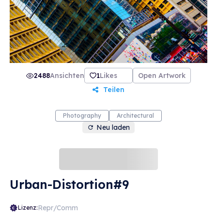
2488
Ansichten
1
Likes
Open Artwork
Teilen
Photography
Architectural
Neu laden
Urban-Distortion#9
Repr/Comm
Lizenz: