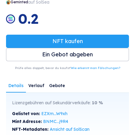
auf SolSea
Geminted
0.2
NFT kaufen
Ein Gebot abgeben
Prüfe alles doppelt, bevor du kaufst!
Wie erkennt man Fälschungen?
Details
Verlauf
Gebote
Lizenzgebühren auf Sekundärverkäufe:
10
%
Gelistet von:
EZXm...W9xh
Mint Adresse:
BNMC...j9R4
NFT-Metadaten:
Ansicht auf SolScan