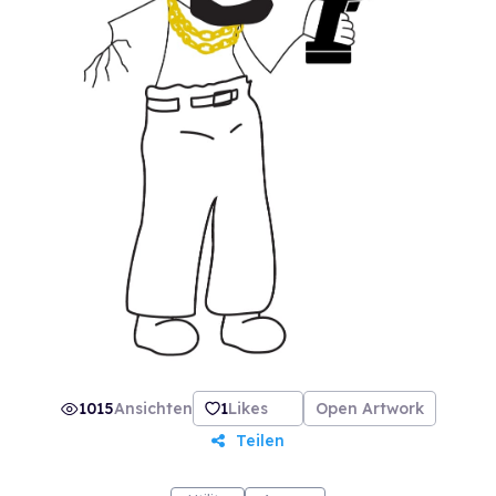
make everything FREE to the owner of this NFT
for lifetime! And of course the art is already
registered as a trademark in US and "Be Like
Thug" has a Facebook page with about
800,000 followers. Just the unique art is worth
price but if you imagine the utility then it is a
steal for sure.
1015
Ansichten
1
Likes
Open Artwork
Teilen