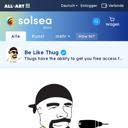
Deutsch
Einloggen
Verbinde
Wagen
Beta
Alle
Kunst
mehr
How to?
Be Like Thug
Thugs have the ability to get you free access to
"Crypto News Media" Community. When you
have at least one Thug NFT then you can
access all premium and VIP groups, be it
Crypto groups about Crypto investing in
altcoins, be it Defi (famously known as
Shitcoins), passive income or anything else that
you can imagine in Crypto Space. This NFT
represent an already gigantic community of
11,000 members in Facebook called Crypto
News Media which was established in April
2021 with an aim to help each and every
member become a millionaire in 10 years time
(if someone got millionaire sooner than its
okay, we don't mind that :-) The aim of this
NFT is to put an end to the fee structure and