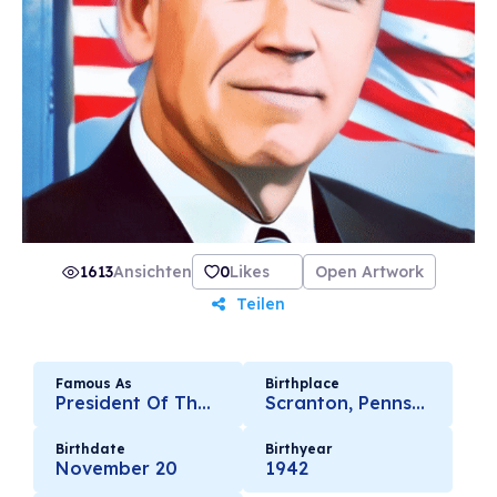
1613
Ansichten
0
Likes
Open Artwork
Teilen
Famous As
Birthplace
President Of The United States
Scranton, Pennsylvania, United States
Birthdate
Birthyear
November 20
1942