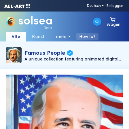
Deutsch
Einloggen
Wagen
Beta
Alle
Kunst
mehr
How to?
Famous People
A unique collection featuring animated digital
portraits of most famous people in the world,
from most loved to most hated. A collection
started as a tribute and remembrance of their
contribution to this world. People that shaped
the world as we know it today. Each portrait is
carefully designed and animated by a small
team of enthusiasts.