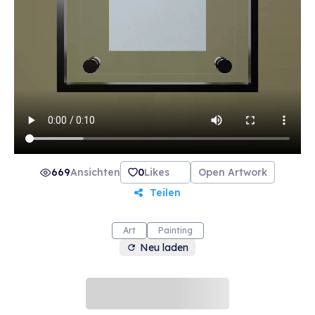
669
Ansichten
0
Likes
Open Artwork
Teilen
Art
Painting
Neu laden