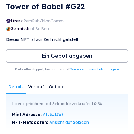
Tower of Babel #G22
PersPub/NonComm
Lizenz:
auf SolSea
Geminted
Dieses NFT ist zur Zeit nicht gelistet!
Ein Gebot abgeben
Prüfe alles doppelt, bevor du kaufst!
Wie erkennt man Fälschungen?
Details
Verlauf
Gebote
Lizenzgebühren auf Sekundärverkäufe:
10
%
Mint Adresse:
Afv3...tJa8
NFT-Metadaten:
Ansicht auf SolScan