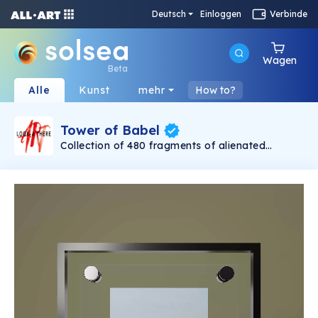
Deutsch
Einloggen
Verbinde
Wagen
Beta
Alle
Kunst
mehr
How to?
Tower of Babel
Collection of 480 fragments of alienated
painting „Tower of Babel". This painting by
Rudolf Reither is an alienation of the original by
Pieter Bruegel the elder, hosted in the
Kunsthistorisches Museum, Vienna. The tower
serves as a symbol of the upside-down world,
the arrogance and inadequacy of human
activity. By adding the twist of the Gasometer
in Vienna and a ship burning, it takes it into the
21th century and reminds on today's relevance
of the original.