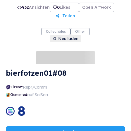
932
Ansichten
0
Likes
Open Artwork
Teilen
Collectibles
Other
Neu laden
bierfotzen01#08
Repr/Comm
Lizenz:
auf SolSea
Geminted
8