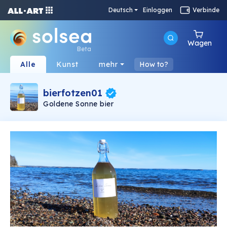
Deutsch
Einloggen
Verbinde
Wagen
Beta
Alle
Kunst
mehr
How to?
bierfotzen01
Goldene Sonne bier