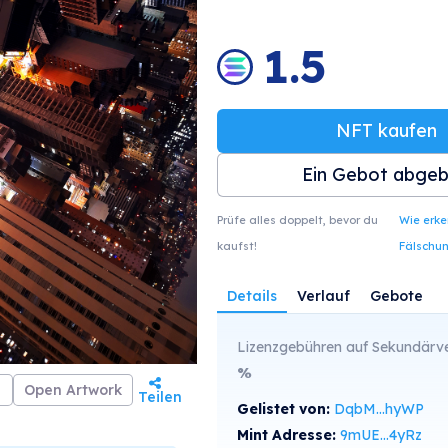
1.5
NFT kaufen
Ein Gebot abge
Prüfe alles doppelt, bevor du
Wie erk
kaufst!
Fälschu
Details
Verlauf
Gebote
Lizenzgebühren auf Sekundärve
%
Open Artwork
Teilen
Gelistet von:
DqbM...hyWP
Mint Adresse:
9mUE...4yRz