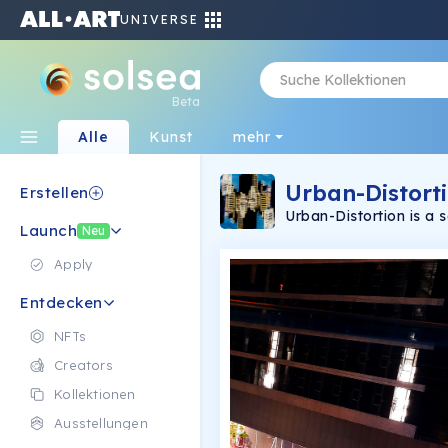
UNIVERSE
Beta
Alle
Kunst
mehr
Urban-Distorti
Erstellen
Urban-Distortion is a 
Launch
in São Paulo, Brazil. Ar
Neu
@artpardini | linktr.ee
photographer from são 
Apply
Entdecken
NFTs
Creators
Kollektionen
Ausstellungen