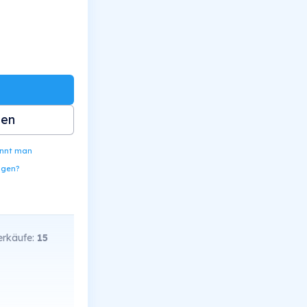
ben
ennt man
ngen?
rkäufe:
15