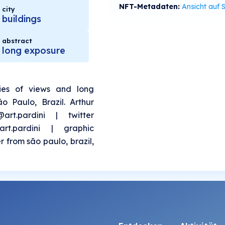
NFT-Metadaten:
Ansicht auf SolS
city
buildings
abstract
long exposure
ries of views and long
o Paulo, Brazil. Arthur
rt.pardini | twitter
/art.pardini | graphic
 from são paulo, brazil,