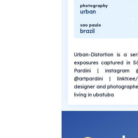
photography
urban
sao paulo
brazil
Urban-Distortion is a se
exposures captured in Sã
Pardini | instagram @a
@artpardini | linktr.ee
designer and photographer
living in ubatuba