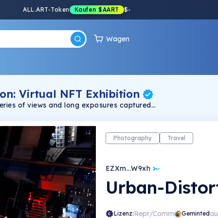
ALL.ART-Token
Kaufen
$AART
$
-
Wagen
on: Virtual NFT Exhibition
series of views and long exposures captured
thur Pardini | instagram @art.pardini | twitter
/art.pardini | graphic designer and
paulo, brazil, living in ubatuba
Photography
Travel
EZXm...W9xh
Urban-Distor
Repr/Comm
au
Lizenz:
Geminted