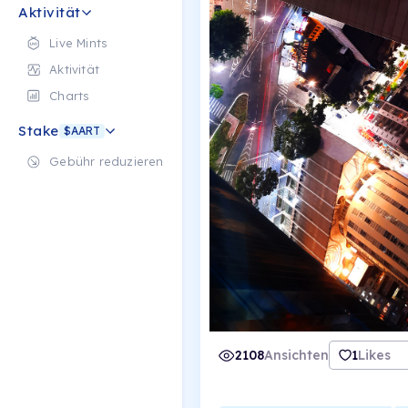
Aktivität
Live Mints
Aktivität
Charts
Stake
$AART
Gebühr reduzieren
2108
Ansichten
1
Likes