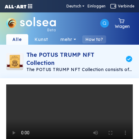
Deutsch
Einloggen
Verbinde
Wagen
Beta
Alle
Kunst
mehr
How to?
The POTUS TRUMP NFT
Collection
The POTUS TRUMP NFT Collection consists of
five unique designs, highlighting iconic
moments from President Trump’s
Administration. The limited-edition Collection is
tiered into platinum and gold levels.