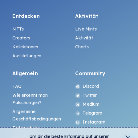
Entdecken
Aktivität
NFTs
Live Mints
Creators
Aktivität
Kollektionen
Charts
Ausstellungen
Allgemein
Community
FAQ
Discord
Wie erkennt man
Twitter
Fälschungen?
Medium
Allgemeine
Telegram
Geschäftsbedingungen
Instagram
Datenschutz
Um dir die beste Erfahrung auf unserer
ALL.ART Protocol