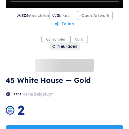
806
Ansichten
0
Likes
Open Artwork
Teilen
Collectibles
Card
Neu laden
45 White House — Gold
Keine beigefügt
Lizenz:
2